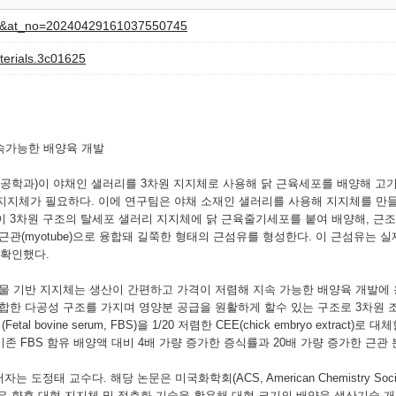
iew&at_no=20240429161037550745
terials.3c01625
지속가능한 배양육 개발
학과)이 야채인 샐러리를 3차원 지지체로 사용해 닭 근육세포를 배양해 고기
지지체가 필요하다. 이에 연구팀은 야채 소재인 샐러리를 사용해 지지체를 만
3차원 구조의 탈세포 샐러리 지지체에 닭 근육줄기세포를 붙여 배양해, 근조직 구
관(myotube)으로 융합돼 길쭉한 형태의 근섬유를 형성한다. 이 근섬유는 
 확인했다.
물 기반 지지체는 생산이 간편하고 가격이 저렴해 지속 가능한 배양육 개발에 
합한 다공성 구조를 가지며 영양분 공급을 원활하게 할수 있는 구조로 3차원 
bovine serum, FBS)을 1/20 저렴한 CEE(chick embryo extrac
존 FBS 함유 배양액 대비 4배 가량 증가한 증식률과 20배 가량 증가한 근관
수다. 해당 논문은 미국화학회(ACS, American Chemistry Society)의 전문 
 교수팀은 향후 대형 지지체 및 적층화 기술을 활용해 대형 크기의 배양육 생산기술 