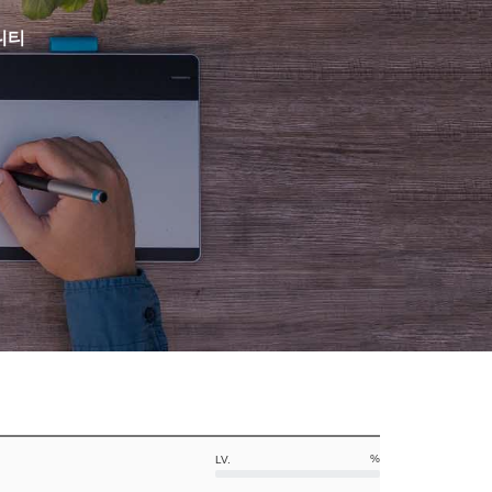
니티
%
LV.