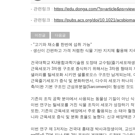
- 관련링크 :
https://edu.donga.com/?p=article&ps=v
- 관련링크 :
https://pubs.acs.org/doi/10.1021/acsbioma
이전글
다음글
- "고기와 채소를 한번에 섭취 가능"
- 생산이 간편하고 가격 저렴한 식물 기반 지지체 활용해 
건국대학교 KU융합과학기술원 도정태 교수팀(줄기세포재생공
근육세포가 3차원 구조로 증식하기 위해서는 3차원 형태의 
샐러리를 탈세포화 시키면 셀룰로오스 구조만 남게되는데, 이 
근육줄기세포가 증식 및 분화하면서, 다수의 세포가 하나의 근
축/이완 기본 구조인 근섬유분절(Sarcomere)이 형성된 것도
기존의 조직 공학 분야에서 사용되는 동물성 기질이 아닌 식
이번 연구는 탈세포를 거친 식물 조직이 세포가 성장하기 적
또한, 기존의 근육세포 배양에서 주로 활용되는 소 태아 혈청(Fetal 
니라 근육세포 증식 및 분화 효율도 높혔다. 신규 배양액은 기
이번 연구 제 1저자는 건국대 홍태경 박사과정생이며, 교신저자는 도정태 교
ng(IF=5.7)'에 지난 4월 2일 온라인 게재됐다. 도정태