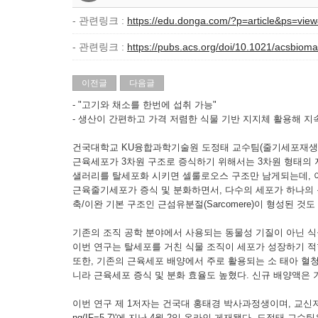
- 관련링크 :
https://edu.donga.com/?p=article&ps=v
- 관련링크 :
https://pubs.acs.org/doi/10.1021/acsbioma
이전글
다음글
- "고기와 채소를 한번에 섭취 가능"
- 생산이 간편하고 가격 저렴한 식물 기반 지지체 활용해 
건국대학교 KU융합과학기술원 도정태 교수팀(줄기세포재생공
근육세포가 3차원 구조로 증식하기 위해서는 3차원 형태의 
샐러리를 탈세포화 시키면 셀룰로오스 구조만 남게되는데, 이 
근육줄기세포가 증식 및 분화하면서, 다수의 세포가 하나의 근
축/이완 기본 구조인 근섬유분절(Sarcomere)이 형성된 것도
기존의 조직 공학 분야에서 사용되는 동물성 기질이 아닌 식
이번 연구는 탈세포를 거친 식물 조직이 세포가 성장하기 적
또한, 기존의 근육세포 배양에서 주로 활용되는 소 태아 혈청(Fetal 
니라 근육세포 증식 및 분화 효율도 높혔다. 신규 배양액은 기
이번 연구 제 1저자는 건국대 홍태경 박사과정생이며, 교신저자는 도정태 교
ng(IF=5.7)'에 지난 4월 2일 온라인 게재됐다. 도정태