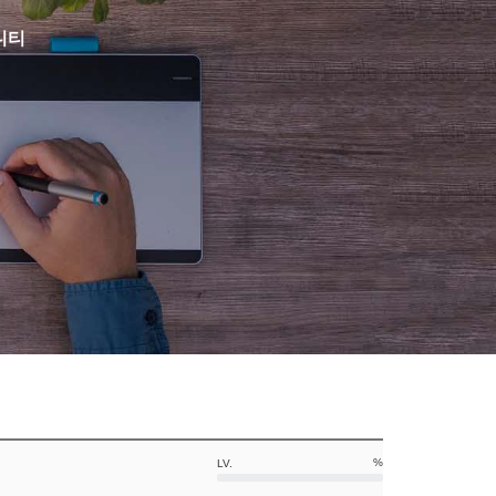
니티
%
LV.