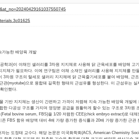
iew&at_no=20240429161037550745
terials.3c01625
지속가능한 배양육 개발
학과)이 야채인 샐러리를 3차원 지지체로 사용해 닭 근육세포를 배양해 고기
지지체가 필요하다. 이에 연구팀은 야채 소재인 샐러리를 사용해 지지체를 만
3차원 구조의 탈세포 샐러리 지지체에 닭 근육줄기세포를 붙여 배양해, 근조직 구
관(myotube)으로 융합돼 길쭉한 형태의 근섬유를 형성한다. 이 근섬유는 
 확인했다.
물 기반 지지체는 생산이 간편하고 가격이 저렴해 지속 가능한 배양육 개발에 
합한 다공성 구조를 가지며 영양분 공급을 원활하게 할수 있는 구조로 3차원 
bovine serum, FBS)을 1/20 저렴한 CEE(chick embryo extrac
존 FBS 함유 배양액 대비 4배 가량 증가한 증식률과 20배 가량 증가한 근관
수다. 해당 논문은 미국화학회(ACS, American Chemistry Society)의 전문 
 교수팀은 향후 대형 지지체 및 적층화 기술을 활용해 대형 크기의 배양육 생산기술 