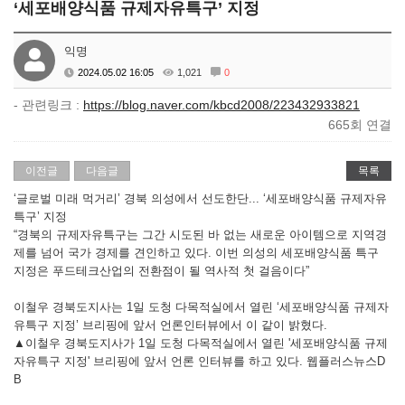
‘세포배양식품 규제자유특구’ 지정
익명
2024.05.02 16:05
1,021
0
- 관련링크 :
https://blog.naver.com/kbcd2008/223432933821
665회 연결
이전글
다음글
목록
‘글로벌 미래 먹거리’ 경북 의성에서 선도한단... ‘세포배양식품 규제자유
특구’ 지정
“경북의 규제자유특구는 그간 시도된 바 없는 새로운 아이템으로 지역경
제를 넘어 국가 경제를 견인하고 있다. 이번 의성의 세포배양식품 특구
지정은 푸드테크산업의 전환점이 될 역사적 첫 걸음이다”
이철우 경북도지사는 1일 도청 다목적실에서 열린 ‘세포배양식품 규제자
유특구 지정’ 브리핑에 앞서 언론인터뷰에서 이 같이 밝혔다.
▲이철우 경북도지사가 1일 도청 다목적실에서 열린 '세포배양식품 규제
자유특구 지정' 브리핑에 앞서 언론 인터뷰를 하고 있다. 웹플러스뉴스D
B