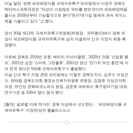
이날 열린 ‘경북 세포배양식품 규제자유특구’브리핑에서 이정우 경북도
메타버스과학국장은 “의성이 가장많은 국비를 받은것이며 세포배양제품
출시는 2028년부터 가능할것으로 본다”면서“대기업 등에게 계속 유치노
력을 기울이고 있다.”고 했다.
앞서 30일 제13차 규제자유특구위원회(위원장 : 국무총리)에서 경북 의
성이 세포배양식품 규제자유특구에 심의·의결되어 신규 지정이 최종 확
정됐다.
이로써 경북은 2019년 포항 ‘배터리 리사이클링’, 2020년 안동 ‘산업용 헴
프’, 2021년 김천 ‘스마트 그린물류’, 2022년 경산 ‘전기차 무선 충전’에 이
어 전국 최다인 5번째 규제자유특구가 출범했다.
이날 신규 특구 지정 관련 브리핑에는 이철우 경북도지사, 김주수 의성군
수, 최태림 경북도의회 행정보건복지위원회 위원장, 김광호 의성군의회
의장, 하인성 경북테크노파크 원장, 금준호 ㈜씨워드 특구참여기업 대표,
연구기관 등 100여 명이 참석 했다.
[출처] ‘글로벌 미래 먹거리’ 경북 의성에서 선도한단... ‘세포배양식품 규
제자유특구’ 지정|작성자 웹플러스뉴스