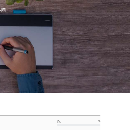
니티
%
LV.