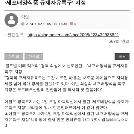
‘세포배양식품 규제자유특구’ 지정
익명
2024.05.02 16:05
1,030
0
- 관련링크 :
https://blog.naver.com/kbcd2008/223432933821
669회 연결
이전글
다음글
목록
‘글로벌 미래 먹거리’ 경북 의성에서 선도한단... ‘세포배양식품 규제자유
특구’ 지정
“경북의 규제자유특구는 그간 시도된 바 없는 새로운 아이템으로 지역경
제를 넘어 국가 경제를 견인하고 있다. 이번 의성의 세포배양식품 특구
지정은 푸드테크산업의 전환점이 될 역사적 첫 걸음이다”
이철우 경북도지사는 1일 도청 다목적실에서 열린 ‘세포배양식품 규제자
유특구 지정’ 브리핑에 앞서 언론인터뷰에서 이 같이 밝혔다.
▲이철우 경북도지사가 1일 도청 다목적실에서 열린 '세포배양식품 규제
자유특구 지정' 브리핑에 앞서 언론 인터뷰를 하고 있다. 웹플러스뉴스D
B