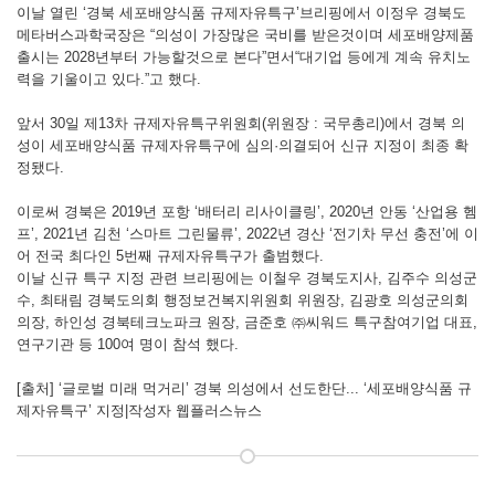
이날 열린 ‘경북 세포배양식품 규제자유특구’브리핑에서 이정우 경북도
메타버스과학국장은 “의성이 가장많은 국비를 받은것이며 세포배양제품
출시는 2028년부터 가능할것으로 본다”면서“대기업 등에게 계속 유치노
력을 기울이고 있다.”고 했다.
앞서 30일 제13차 규제자유특구위원회(위원장 : 국무총리)에서 경북 의
성이 세포배양식품 규제자유특구에 심의·의결되어 신규 지정이 최종 확
정됐다.
이로써 경북은 2019년 포항 ‘배터리 리사이클링’, 2020년 안동 ‘산업용 헴
프’, 2021년 김천 ‘스마트 그린물류’, 2022년 경산 ‘전기차 무선 충전’에 이
어 전국 최다인 5번째 규제자유특구가 출범했다.
이날 신규 특구 지정 관련 브리핑에는 이철우 경북도지사, 김주수 의성군
수, 최태림 경북도의회 행정보건복지위원회 위원장, 김광호 의성군의회
의장, 하인성 경북테크노파크 원장, 금준호 ㈜씨워드 특구참여기업 대표,
연구기관 등 100여 명이 참석 했다.
[출처] ‘글로벌 미래 먹거리’ 경북 의성에서 선도한단... ‘세포배양식품 규
제자유특구’ 지정|작성자 웹플러스뉴스